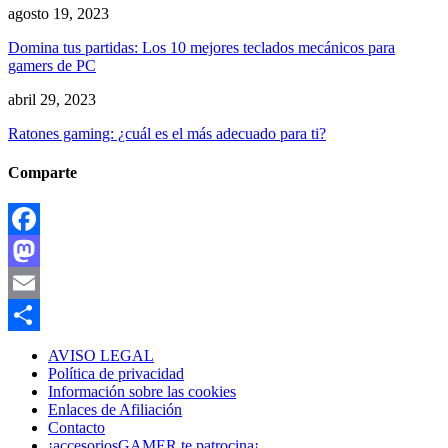
agosto 19, 2023
Domina tus partidas: Los 10 mejores teclados mecánicos para
gamers de PC
abril 29, 2023
Ratones gaming: ¿cuál es el más adecuado para ti?
Comparte
Facebook
Mastodon
Email
Compartir
AVISO LEGAL
Política de privacidad
Información sobre las cookies
Enlaces de Afiliación
Contacto
¡accesoriosGAMER te patrocina¡