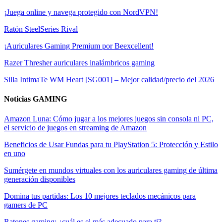
¡Juega online y navega protegido con NordVPN!
Ratón SteelSeries Rival
¡Auriculares Gaming Premium por Beexcellent!
Razer Thresher auriculares inalámbricos gaming
Silla IntimaTe WM Heart [SG001] – Mejor calidad/precio del 2026
Noticias GAMING
Amazon Luna: Cómo jugar a los mejores juegos sin consola ni PC,
el servicio de juegos en streaming de Amazon
Beneficios de Usar Fundas para tu PlayStation 5: Protección y Estilo
en uno
Sumérgete en mundos virtuales con los auriculares gaming de última
generación disponibles
Domina tus partidas: Los 10 mejores teclados mecánicos para
gamers de PC
Ratones gaming: ¿cuál es el más adecuado para ti?