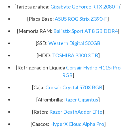
[Tarjeta grafica:
Gigabyte GeForce RTX 2080 Ti
]
[Placa Base:
ASUS ROG Strix Z390-F
]
[Memoria RAM:
Ballistix Sport AT 8 GB DDR4
]
[SSD:
Western Digital 500GB
[HDD:
TOSHIBA P300 3 TB
]
[Refrigeración Líquida
Corsair Hydro H115i Pro
RGB
]
[Caja:
Corsair Crystal 570X RGB
]
[Alfombrilla:
Razer Gigantus
]
[Ratón:
Razer DeathAdder Elite
]
[Cascos:
HyperX Cloud Alpha Pro
]