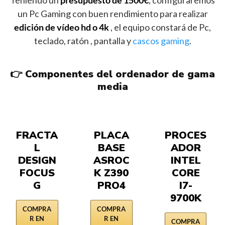
Teniendo un
presupuesto de 1500€
, configuraremos
un Pc Gaming con buen rendimiento para realizar
edición de vídeo hd o 4k
, el equipo constará de Pc,
teclado, ratón , pantalla y
cascos gaming
.
👉 Componentes del ordenador de gama
media
FRACTA
PLACA
PROCES
L
BASE
ADOR
DESIGN
ASROC
INTEL
FOCUS
K Z390
CORE
G
PRO4
I7-
9700K
COMPRA
COMPRA
R EN
R EN
COMPRA