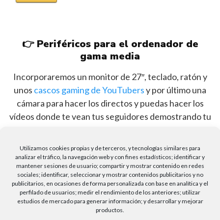
👉 Periféricos para el ordenador de
gama media
Incorporaremos un monitor de 27″, teclado, ratón y
unos
cascos gaming de YouTubers
y por último una
cámara para hacer los directos y puedas hacer los
vídeos donde te vean tus seguidores demostrando tu
calidad de YouTuber.
Utilizamos cookies propias y de terceros, y tecnologías similares para
analizar el tráfico, la navegación web y con fines estadísticos; identificar y
mantener sesiones de usuario; compartir y mostrar contenido en redes
sociales; identificar, seleccionar y mostrar contenidos publicitarios y no
publicitarios, en ocasiones de forma personalizada con base en analítica y el
Monitor Gaming AOC 27G2U5 27″ /
perfilado de usuarios; medir el rendimiento de los anteriores; utilizar
1ms
estudios de mercado para generar información; y desarrollar y mejorar
productos.
Impresionante pantalla full hd
: disfruta