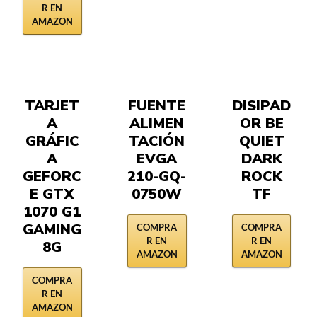
R EN
AMAZON
TARJET
FUENTE
DISIPAD
A
ALIMEN
OR BE
GRÁFIC
TACIÓN
QUIET
A
EVGA
DARK
GEFORC
210-GQ-
ROCK
E GTX
0750W
TF
1070 G1
GAMING
COMPRA
COMPRA
R EN
R EN
8G
AMAZON
AMAZON
COMPRA
R EN
AMAZON