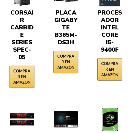
CORSAI
PLACA
PROCES
R
GIGABY
ADOR
CARBID
TE
INTEL
E
B365M-
CORE
SERIES
DS3H
I5-
SPEC-
9400F
05
COMPRA
R EN
COMPRA
AMAZON
R EN
COMPRA
AMAZON
R EN
AMAZON