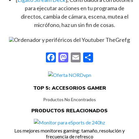
para ejecutar acciones en tu programa de
directos, cambia de cámara, escena, mutea el
micrófono, haz un sin fin de cosas.
F
M
E
C
ac
as
m
o
e
to
ai
m
b
d
l
p
TOP 5: ACCESORIOS GAMER
o
o
ar
Productos No Encontrados
o
n
ti
PRODUCTOS RELACIONADOS
k
r
Los mejores monitores gaming: tamaño, resolución y
frecuencia de refresco