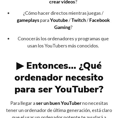
crear vídeos
?
¿Cómo hacer directos mientras juegas /
gameplays
para
Youtube
/
Twitch
/
Facebook
Gaming
?
Conocerás los ordenadores y programas que
usan los YouTubers más conocidos.
▶︎ Entonces… ¿Qué
ordenador necesito
para ser YouTuber?
Para llegar a
ser un buen YouTuber
no necesitas
tener un ordenador de última generación, está claro
que el usar un ordenador potente te ayudará a