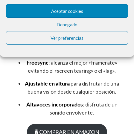
de una calidad de imagen inmaculada con
Aceptar cookies
una resolución de 1920 x 1080.
Denegado
Diseño de bisel
estrecho sin marco:
minimiza las distracciones y crea
Ver preferencias
configuraciones de varios paneles
prácticamente ininterrumpidas.
Freesync
: alcanza el mejor «framerate»
evitando el «screen tearing» o el «lag».
Ajustable en altura
para disfrutar de una
buena visión desde cualquier posición.
Altavoces incorporados
: disfruta de un
sonido envolvente.
🖥 COMPRAR EN AMAZON