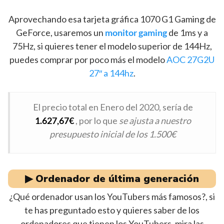
Aprovechando esa tarjeta gráfica 1070 G1 Gaming de
GeForce, usaremos un
monitor gaming
de 1ms y a
75Hz, si quieres tener el modelo superior de 144Hz,
puedes comprar por poco más el modelo
AOC 27G2U
27″ a 144hz
.
El precio total en Enero del 2020, sería de
1.627,67€
, por lo que
se ajusta a nuestro
presupuesto inicial de los 1.500€
▶︎ Ordenador de última generación
¿Qué ordenador usan los YouTubers más famosos?, si
te has preguntado esto y quieres saber de los
ordenadores que tienen los YouTubers, mira las