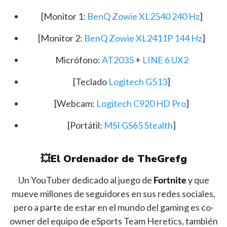
[Monitor 1:
BenQ Zowie XL2540 240 Hz
]
[Monitor 2:
BenQ Zowie XL2411P 144 Hz
]
Micrófono:
AT2035
+
LINE 6 UX2
[Teclado
Logitech G513
]
[Webcam:
Logitech C920 HD Pro
]
[Portátil:
MSI GS65 Stealth
]
💥El Ordenador de TheGrefg
Un YouTuber dedicado al juego de
Fortnite
y que
mueve millones de seguidores en sus redes sociales,
pero a parte de estar en el mundo del gaming es co-
owner del equipo de eSports Team Heretics, también