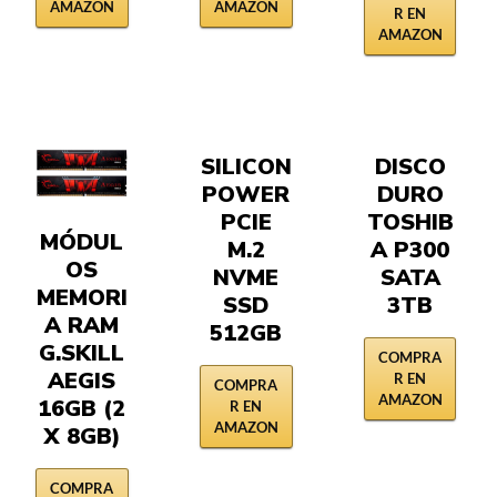
AMAZON
AMAZON
R EN
AMAZON
SILICON
DISCO
POWER
DURO
PCIE
TOSHIB
MÓDUL
M.2
A P300
OS
NVME
SATA
MEMORI
SSD
3TB
A RAM
512GB
G.SKILL
COMPRA
AEGIS
R EN
COMPRA
AMAZON
16GB (2
R EN
AMAZON
X 8GB)
COMPRA