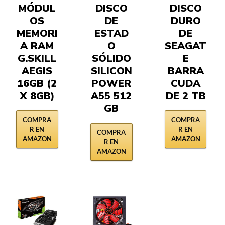
MÓDUL
DISCO
DISCO
OS
DE
DURO
MEMORI
ESTAD
DE
A RAM
O
SEAGAT
G.SKILL
SÓLIDO
E
AEGIS
SILICON
BARRA
16GB (2
POWER
CUDA
X 8GB)
A55 512
DE 2 TB
GB
COMPRA
COMPRA
R EN
R EN
COMPRA
AMAZON
AMAZON
R EN
AMAZON