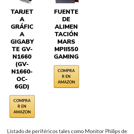
TARJET
FUENTE
A
DE
GRÁFIC
ALIMEN
A
TACIÓN
GIGABY
MARS
TE GV-
MPII550
N1660
GAMING
(GV-
N1660-
COMPRA
R EN
OC-
AMAZON
6GD)
COMPRA
R EN
AMAZON
Listado de periféricos tales como Monitor Philips de