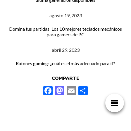
agosto 19, 2023
Domina tus partidas: Los 10 mejores teclados mecánicos
para gamers de PC
abril 29, 2023
Ratones gaming: ¿cuál es el más adecuado para ti?
COMPARTE
F
M
E
C
ac
as
m
o
e
to
ai
m
b
d
l
p
o
o
ar