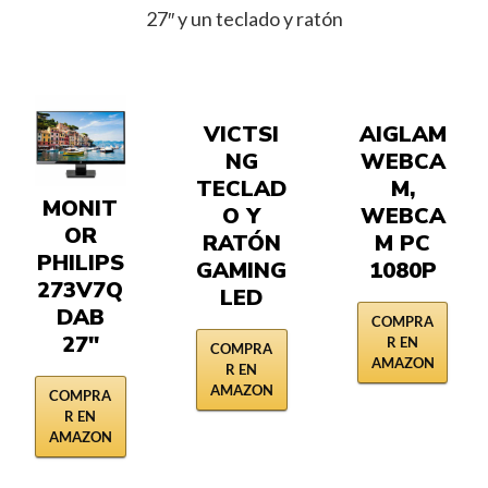
27″ y un teclado y ratón
VICTSI
AIGLAM
NG
WEBCA
TECLAD
M,
MONIT
O Y
WEBCA
OR
RATÓN
M PC
PHILIPS
GAMING
1080P
273V7Q
LED
DAB
COMPRA
27″
R EN
COMPRA
AMAZON
R EN
AMAZON
COMPRA
R EN
AMAZON