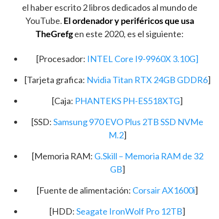
el haber escrito 2 libros dedicados al mundo de
YouTube.
El ordenador y periféricos que usa
TheGrefg
en este 2020, es el siguiente:
[Procesador:
INTEL Core I9-9960X 3.10G
]
[Tarjeta grafica:
Nvidia Titan RTX 24GB GDDR6
]
[Caja:
PHANTEKS PH-ES518XTG
]
[SSD:
Samsung 970 EVO Plus 2TB SSD NVMe
M.2
]
[Memoria RAM:
G.Skill – Memoria RAM de 32
GB
]
[Fuente de alimentación:
Corsair AX1600i
]
[HDD:
Seagate IronWolf Pro 12TB
]