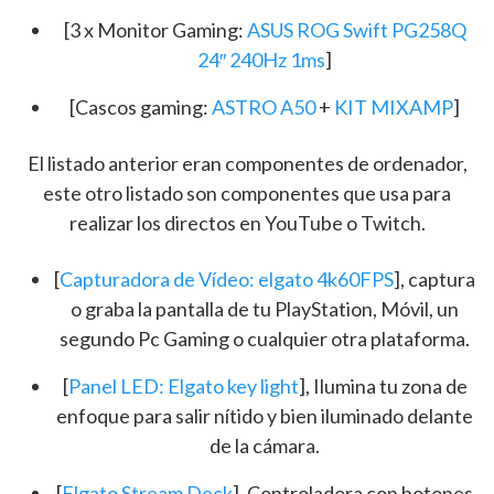
[3 x Monitor Gaming:
ASUS ROG Swift PG258Q
24″ 240Hz 1ms
]
[Cascos gaming:
ASTRO A50
+
KIT MIXAMP
]
El listado anterior eran componentes de ordenador,
este otro listado son componentes que usa para
realizar los directos en YouTube o Twitch.
[
Capturadora de Vídeo: elgato 4k60FPS
], captura
o graba la pantalla de tu PlayStation, Móvil, un
segundo Pc Gaming o cualquier otra plataforma.
[
Panel LED: Elgato key light
], Ilumina tu zona de
enfoque para salir nítido y bien iluminado delante
de la cámara.
[
Elgato Stream Deck
], Controladora con botones